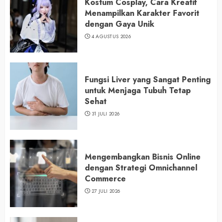
Kostum Cosplay, Cara Kreatif
Menampilkan Karakter Favorit
dengan Gaya Unik
4 AGUSTUS 2026
Fungsi Liver yang Sangat Penting
untuk Menjaga Tubuh Tetap
Sehat
31 JULI 2026
Mengembangkan Bisnis Online
dengan Strategi Omnichannel
Commerce
27 JULI 2026