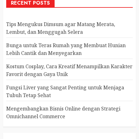
RECENT POSTS
Tips Mengukus Dimsum agar Matang Merata,
Lembut, dan Menggugah Selera
Bunga untuk Teras Rumah yang Membuat Hunian
Lebih Cantik dan Menyegarkan
Kostum Cosplay, Cara Kreatif Menampilkan Karakter
Favorit dengan Gaya Unik
Fungsi Liver yang Sangat Penting untuk Menjaga
Tubuh Tetap Sehat
Mengembangkan Bisnis Online dengan Strategi
Omnichannel Commerce