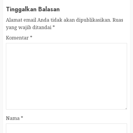
Tinggalkan Balasan
Alamat email Anda tidak akan dipublikasikan.
Ruas
yang wajib ditandai
*
Komentar
*
Nama
*