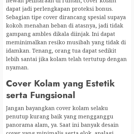
hewan peliharaan di rumah, cover kolam
dapat jadi perlengkapan proteksi bonus.
Sebagian tipe cover dirancang spesial supaya
kokoh menahan beban di atasnya, jadi tidak
gampang ambles dikala diinjak. Ini dapat
meminimalkan resiko musibah yang tidak di
idamkan. Tenang, orang tua dapat sedikit
lebih santai jika kolam telah tertutup dengan
nyaman.
Cover Kolam yang Estetik
serta Fungsional
Jangan bayangkan cover kolam selaku
penutup kurang baik yang mengganggu
panorama alam, ya. Saat ini banyak desain
cover yang minimalis serta elok, apalagi