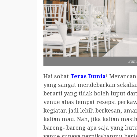
Sumb
Hai sobat
Teras Dunia
! Merancan
yang sangat mendebarkan sekalia
berarti yang tidak boleh luput d
venue alias tempat resepsi perka
kegiatan jadi lebih berkesan, ama
kalian mau. Nah, jika kalian mas
bareng- bareng apa saja yang but
venue supaya pernikahanmu berj