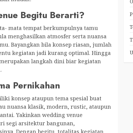
O
ue Begitu Berarti?
P
T
ta- mata tempat berkumpulnya tamu
pula menghasilkan atmosfer serta nuansa
T
nmu. Bayangkan bila konsep riasan, jumlah
tentu kegiatan jadi kurang optimal. Hingga
U
 merupakan langkah dini biar kegiatan
.
ma Pernikahan
ki konsep ataupun tema spesial buat
au nuansa klasik, modern, rustic, ataupun
 santai. Yakinkan wedding venue
ri segi arsitektur bangunan,
nya. Dengan begitu, totalitas kegiatan