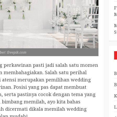
F
M
M
S
er: freepik.com
g perkawinan pasti jadi salah satu momen
n membahagiakan. Salah satu perihal
B
ari atensi merupakan pemilihan wedding
B
winan. Posisi yang pas dapat membuat
n, serta pastinya cocok dengan tema yang
K
ih bimbang memilah, ayo kita bahas
L
uh dicermati dikala memilah wedding
alan mudah!