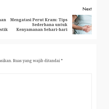
Next
man
Mengatasi Perut Kram: Tips
Previous
Next
Sederhana untuk
post:
post:
stik
Kenyamanan Sehari-hari
asikan.
Ruas yang wajib ditandai
*