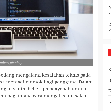
M
S
C
F
mber: pixabay
B
sedang mengalami kesalahan teknis pada
B
 bisa menjadi momok bagi pengguna. Dalam
 dengan santai beberapa penyebab umum
K
 dan bagaimana cara mengatasi masalah
L