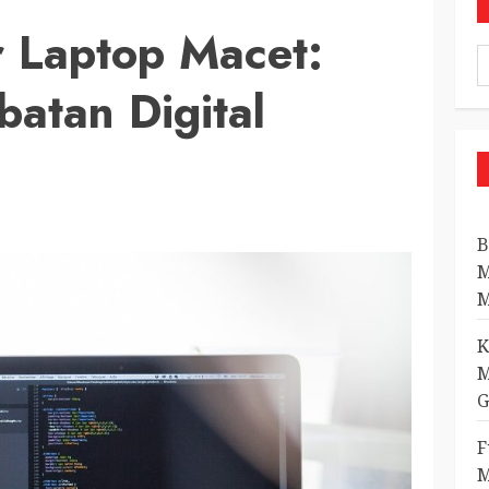
 Laptop Macet:
atan Digital
B
M
M
K
M
G
F
M