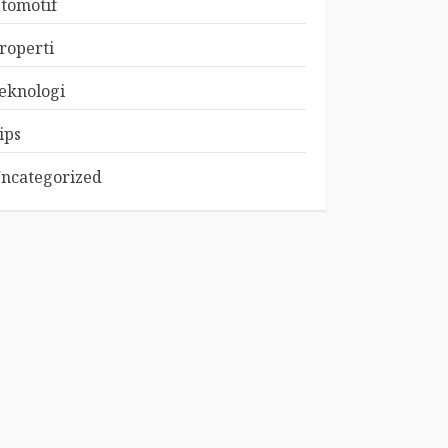
tomotif
roperti
eknologi
ips
ncategorized