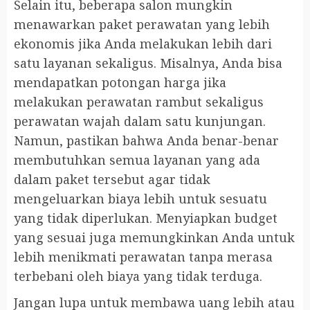
Selain itu, beberapa salon mungkin
menawarkan paket perawatan yang lebih
ekonomis jika Anda melakukan lebih dari
satu layanan sekaligus. Misalnya, Anda bisa
mendapatkan potongan harga jika
melakukan perawatan rambut sekaligus
perawatan wajah dalam satu kunjungan.
Namun, pastikan bahwa Anda benar-benar
membutuhkan semua layanan yang ada
dalam paket tersebut agar tidak
mengeluarkan biaya lebih untuk sesuatu
yang tidak diperlukan. Menyiapkan budget
yang sesuai juga memungkinkan Anda untuk
lebih menikmati perawatan tanpa merasa
terbebani oleh biaya yang tidak terduga.
Jangan lupa untuk membawa uang lebih atau