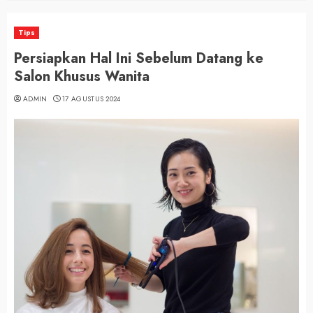
Tips
Persiapkan Hal Ini Sebelum Datang ke
Salon Khusus Wanita
ADMIN
17 AGUSTUS 2024