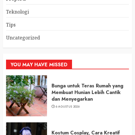
Teknologi
Tips
Uncategorized
YOU MAY HAVE MISSED
Bunga untuk Teras Rumah yang
Membuat Hunian Lebih Cantik
dan Menyegarkan
6 AGUSTUS 2026
Kostum Cosplay, Cara Kreatif