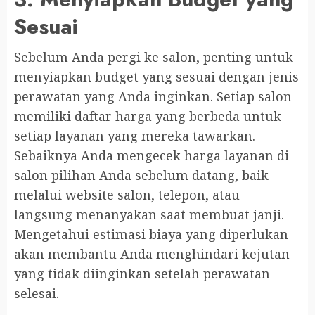
Sesuai
Sebelum Anda pergi ke salon, penting untuk
menyiapkan budget yang sesuai dengan jenis
perawatan yang Anda inginkan. Setiap salon
memiliki daftar harga yang berbeda untuk
setiap layanan yang mereka tawarkan.
Sebaiknya Anda mengecek harga layanan di
salon pilihan Anda sebelum datang, baik
melalui website salon, telepon, atau
langsung menanyakan saat membuat janji.
Mengetahui estimasi biaya yang diperlukan
akan membantu Anda menghindari kejutan
yang tidak diinginkan setelah perawatan
selesai.