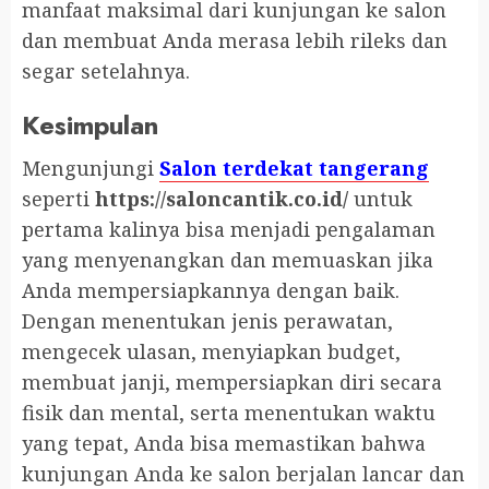
manfaat maksimal dari kunjungan ke salon
dan membuat Anda merasa lebih rileks dan
segar setelahnya.
Kesimpulan
Mengunjungi
Salon terdekat tangerang
seperti
https://saloncantik.co.id/
untuk
pertama kalinya bisa menjadi pengalaman
yang menyenangkan dan memuaskan jika
Anda mempersiapkannya dengan baik.
Dengan menentukan jenis perawatan,
mengecek ulasan, menyiapkan budget,
membuat janji, mempersiapkan diri secara
fisik dan mental, serta menentukan waktu
yang tepat, Anda bisa memastikan bahwa
kunjungan Anda ke salon berjalan lancar dan