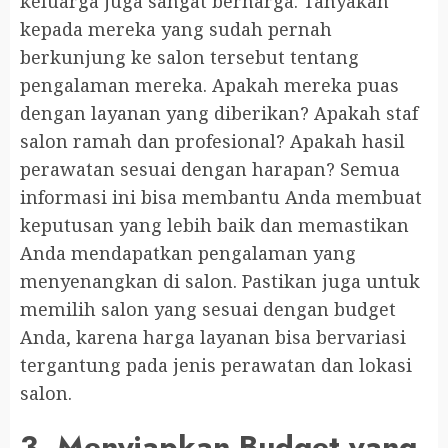
keluarga juga sangat berharga. Tanyakan
kepada mereka yang sudah pernah
berkunjung ke salon tersebut tentang
pengalaman mereka. Apakah mereka puas
dengan layanan yang diberikan? Apakah staf
salon ramah dan profesional? Apakah hasil
perawatan sesuai dengan harapan? Semua
informasi ini bisa membantu Anda membuat
keputusan yang lebih baik dan memastikan
Anda mendapatkan pengalaman yang
menyenangkan di salon. Pastikan juga untuk
memilih salon yang sesuai dengan budget
Anda, karena harga layanan bisa bervariasi
tergantung pada jenis perawatan dan lokasi
salon.
3. Menyiapkan Budget yang