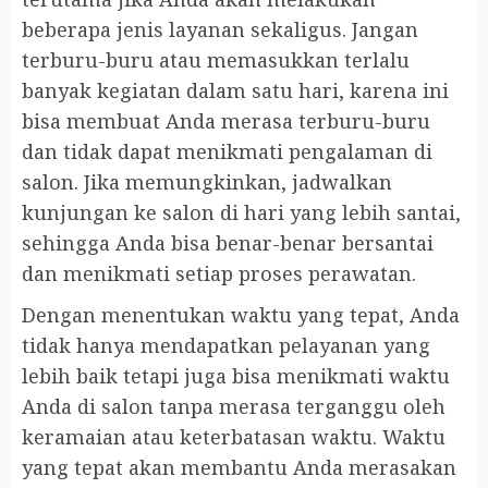
beberapa jenis layanan sekaligus. Jangan
terburu-buru atau memasukkan terlalu
banyak kegiatan dalam satu hari, karena ini
bisa membuat Anda merasa terburu-buru
dan tidak dapat menikmati pengalaman di
salon. Jika memungkinkan, jadwalkan
kunjungan ke salon di hari yang lebih santai,
sehingga Anda bisa benar-benar bersantai
dan menikmati setiap proses perawatan.
Dengan menentukan waktu yang tepat, Anda
tidak hanya mendapatkan pelayanan yang
lebih baik tetapi juga bisa menikmati waktu
Anda di salon tanpa merasa terganggu oleh
keramaian atau keterbatasan waktu. Waktu
yang tepat akan membantu Anda merasakan