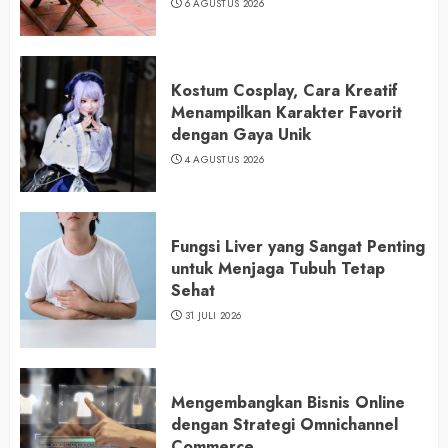
6 AGUSTUS 2026
Kostum Cosplay, Cara Kreatif
Menampilkan Karakter Favorit
dengan Gaya Unik
4 AGUSTUS 2026
Fungsi Liver yang Sangat Penting
untuk Menjaga Tubuh Tetap
Sehat
31 JULI 2026
Mengembangkan Bisnis Online
dengan Strategi Omnichannel
Commerce