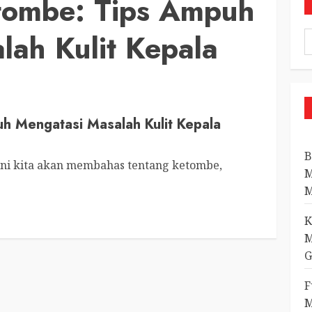
tombe: Tips Ampuh
lah Kulit Kepala
h Mengatasi Masalah Kulit Kepala
B
 ini kita akan membahas tentang ketombe,
M
M
K
M
G
F
M