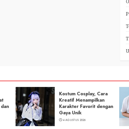
O
P
T
T
U
Kostum Cosplay, Cara
at
Kreatif Menampilkan
 dan
Karakter Favorit dengan
Gaya Unik
4 AGUSTUS 2026